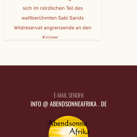
sich im nördlichen Teil des
weltberühmten Sabi Sands
Wildreservat angrenzende an den
Krüger ...
E-MAIL SENDEN
INFO @ ABENDSONNEAFRIKA . DE