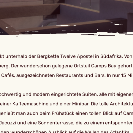
ekt unterhalb der Bergkette Twelve Apostel in Südafrika. V
berg. Der wunderschön gelegene Ortsteil Camps Bay gehört 
Cafés, ausgezeichneten Restaurants und Bars. In nur 15 Mi
hochwertig und modern eingerichtete Suiten, alle mit ei
iner Kaffeemaschine und einer Minibar. Die tolle Architektu
genießt man auch beim Frühstück einen tollen Blick auf Ca
cuzzi und eine Sonnenterrasse, die zu einem entspannten 
 den wunderschönen Ausblick auf die Wellen des Atlantiks.