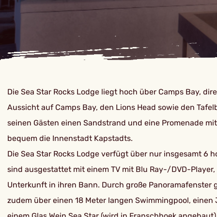
Die Sea Star Rocks Lodge liegt hoch über Camps Bay, dir
Aussicht auf Camps Bay, den Lions Head sowie den Tafel
seinen Gästen einen Sandstrand und eine Promenade mit 
bequem die Innenstadt Kapstadts.
Die Sea Star Rocks Lodge verfügt über nur insgesamt 6 
sind ausgestattet mit einem TV mit Blu Ray-/DVD-Player, e
Unterkunft in ihren Bann. Durch große Panoramafenster 
zudem über einen 18 Meter langen Swimmingpool, einen Ja
einem Glas Wein Sea Star (wird in Franschhoek angebaut)