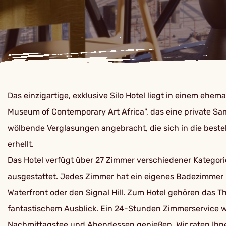
Das einzigartige, exklusive Silo Hotel liegt in einem ehe
Museum of Contemporary Art Africa", das eine private Sa
wölbende Verglasungen angebracht, die sich in die best
erhellt.
Das Hotel verfügt über 27 Zimmer verschiedener Kategor
ausgestattet. Jedes Zimmer hat ein eigenes Badezimmer m
Waterfront oder den Signal Hill. Zum Hotel gehören das The
fantastischem Ausblick. Ein 24-Stunden Zimmerservice wi
Nachmittagstee und Abendessen genießen. Wir raten Ihnen