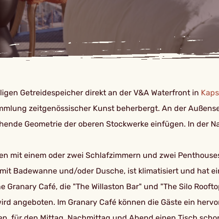
maligen Getreidespeicher direkt an der V&A Waterfront in
Kaps
mmlung zeitgenössischer Kunst beherbergt. An der Außensei
ehende Geometrie der oberen Stockwerke einfügen. In der 
ien mit einem oder zwei Schlafzimmern und zwei Penthouse
it Badewanne und/oder Dusche, ist klimatisiert und hat ein
 Granary Café, die "The Willaston Bar" und "The Silo Rooftop
rd angeboten. Im Granary Café können die Gäste ein hervor
, für den Mittag, Nachmittag und Abend einen Tisch schon 