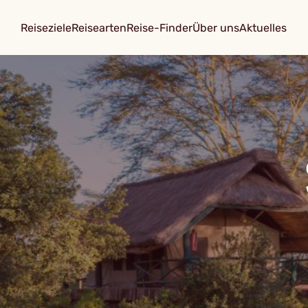
Reiseziele
Reisearten
Reise-Finder
Über uns
Aktuelles