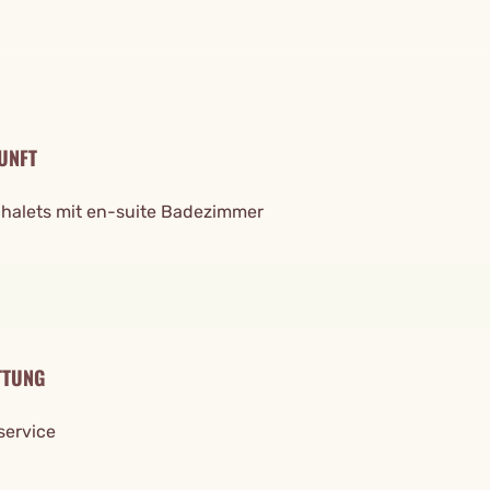
TAILS
UNFT
chalets mit en-suite Badezimmer
TTUNG
ervice