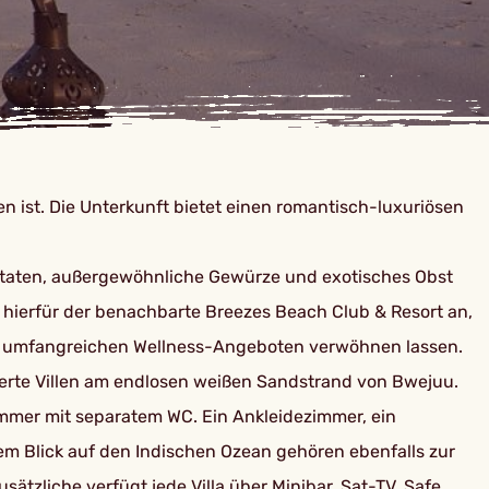
ist. Die Unterkunft bietet einen romantisch-luxuriösen
Zutaten, außergewöhnliche Gewürze und exotisches Obst
ich hierfür der benachbarte Breezes Beach Club & Resort an,
it umfangreichen Wellness-Angeboten verwöhnen lassen.
isierte Villen am endlosen weißen Sandstrand von Bwejuu.
mmer mit separatem WC. Ein Ankleidezimmer, ein
m Blick auf den Indischen Ozean gehören ebenfalls zur
ätzliche verfügt jede Villa über Minibar, Sat-TV, Safe,