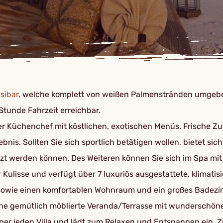
sibar
, welche komplett von weißen Palmenstränden umgeben 
 Stunde Fahrzeit erreichbar.
er Küchenchef mit köstlichen, exotischen Menüs. Frische 
ebnis. Sollten Sie sich sportlich betätigen wollen, bietet s
zt werden können. Des Weiteren können Sie sich im Spa m
r Kulisse und verfügt über 7 luxuriös ausgestattete, klimat
t sowie einen komfortablen Wohnraum und ein großes Badezi
ne gemütlich möblierte Veranda/Terrasse mit wunderschöne
ner jeden Villa und lädt zum Relaxen und Entspannen ein. Zus