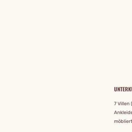
REISE DE
UNTERK
7 Ville
Ankleid
möbliert