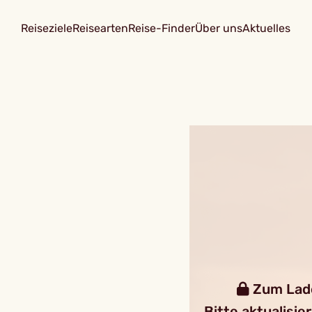
Reiseziele
Reisearten
Reise-Finder
Über uns
Aktuelles
Zum Laden
Bitte aktualisie