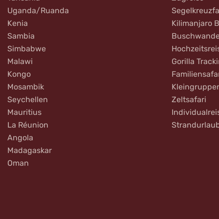
Uganda/Ruanda
Segelkreuzfa
Kenia
Kilimanjaro 
Sambia
Buschwande
Simbabwe
Hochzeitsrei
Malawi
Gorilla Track
Kongo
Familiensafa
Mosambik
Kleingruppe
Seychellen
Zeltsafari
Mauritius
Individualrei
La Réunion
Strandurlau
Angola
Madagaskar
Oman