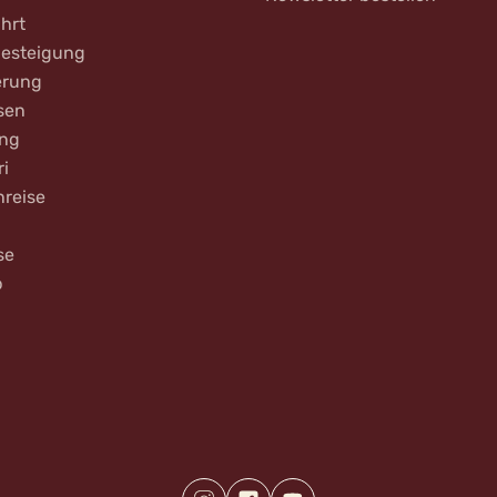
hrt
Besteigung
rung
sen
ing
ri
nreise
se
b