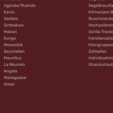
Uganda/Ruanda
Segelkreuzfa
Kenia
Kilimanjaro 
Sambia
Buschwande
Simbabwe
Hochzeitsrei
Malawi
Gorilla Track
Kongo
Familiensafa
Mosambik
Kleingruppe
Seychellen
Zeltsafari
Mauritius
Individualrei
La Réunion
Strandurlau
Angola
Madagaskar
Oman