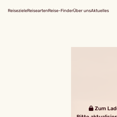
Reiseziele
Reisearten
Reise-Finder
Über uns
Aktuelles
Zum Laden
Bitte aktualisie