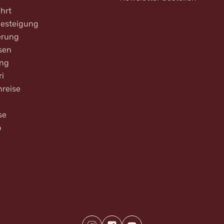
hrt
Besteigung
rung
sen
ing
ri
nreise
se
b