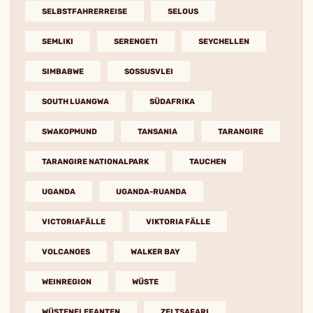
SELBSTFAHRERREISE
SELOUS
SEMLIKI
SERENGETI
SEYCHELLEN
SIMBABWE
SOSSUSVLEI
SOUTH LUANGWA
SÜDAFRIKA
SWAKOPMUND
TANSANIA
TARANGIRE
TARANGIRE NATIONALPARK
TAUCHEN
UGANDA
UGANDA-RUANDA
VICTORIAFÄLLE
VIKTORIA FÄLLE
VOLCANOES
WALKER BAY
WEINREGION
WÜSTE
WÜSTENELEFANTEN
ZELTSAFARI