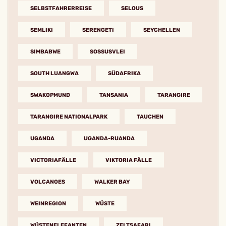
SELBSTFAHRERREISE
SELOUS
SEMLIKI
SERENGETI
SEYCHELLEN
SIMBABWE
SOSSUSVLEI
SOUTH LUANGWA
SÜDAFRIKA
SWAKOPMUND
TANSANIA
TARANGIRE
TARANGIRE NATIONALPARK
TAUCHEN
UGANDA
UGANDA-RUANDA
VICTORIAFÄLLE
VIKTORIA FÄLLE
VOLCANOES
WALKER BAY
WEINREGION
WÜSTE
WÜSTENELEFANTEN
ZELTSAFARI