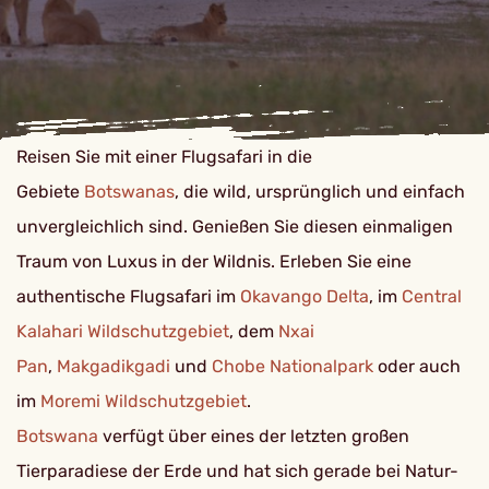
Reisen Sie mit einer Flugsafari in die
Gebiete
Botswanas
, die wild, ursprünglich und einfach
unvergleichlich sind. Genießen Sie diesen einmaligen
Traum von Luxus in der Wildnis. Erleben Sie eine
authentische Flugsafari im
Okavango Delta
, im
Central
Kalahari Wildschutzgebiet
, dem
Nxai
Pan
,
Makgadikgadi
und
Chobe Nationalpark
oder auch
im
Moremi Wildschutzgebiet
.
Botswana
verfügt über eines der letzten großen
Tierparadiese der Erde und hat sich gerade bei Natur-