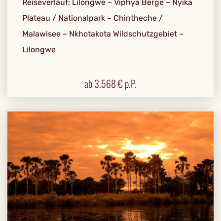
Reiseverlauf: Lilongwe – Viphya Berge – Nyika
Plateau / Nationalpark – Chintheche /
Malawisee – Nkhotakota Wildschutzgebiet –
Lilongwe
ab
3.568
€ p.P.