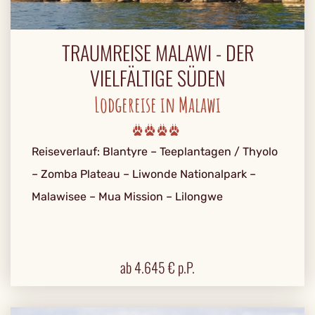
TRAUMREISE MALAWI - DER
VIELFÄLTIGE SÜDEN
Lodgereise in Malawi
Reiseverlauf: Blantyre – Teeplantagen / Thyolo
– Zomba Plateau – Liwonde Nationalpark –
Malawisee – Mua Mission – Lilongwe
ab
4.645
€ p.P.