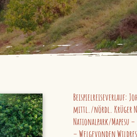
Beispielreiseverlauf: J
mittl./nördl. Krüger 
Nationalpark/Mapesu – 
– Welgevonden Wildres