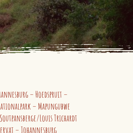
ohannesburg – Hoedspruit –
Nationalpark – Mapungubwe
Soutpansberge/Louis Trichardt
ervat – Johannesburg