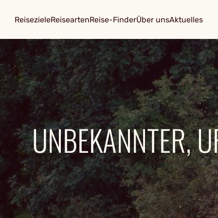
Reiseziele
Reisearten
Reise-Finder
Über uns
Aktuelles
UNBEKANNTER, U