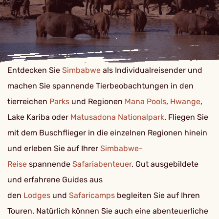
Entdecken Sie
Simbabwe
als Individualreisender und
machen Sie spannende Tierbeobachtungen in den
tierreichen
Parks
und Regionen
Mana Pools
,
Hwange
,
Lake Kariba oder
Matusadona Nationalpark
. Fliegen Sie
mit dem Buschflieger in die einzelnen Regionen hinein
und erleben Sie auf Ihrer
Simbabwe-
Reise
spannende
Safariabenteuer
. Gut ausgebildete
und erfahrene Guides aus
den
Lodges
und
Safaricamps
begleiten Sie auf Ihren
Touren. Natürlich können Sie auch eine abenteuerliche