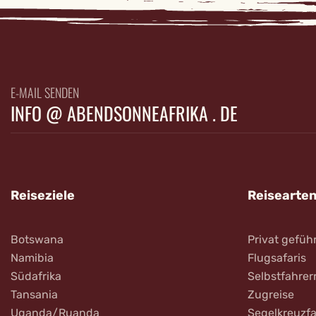
E-MAIL SENDEN
INFO @ ABENDSONNEAFRIKA . DE
Reiseziele
Reisearte
Botswana
Privat gefüh
Namibia
Flugsafaris
Südafrika
Selbstfahrer
Tansania
Zugreise
Uganda/Ruanda
Segelkreuzfa