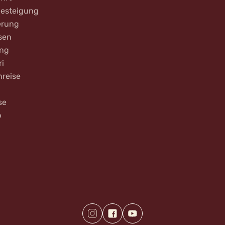
Besteigung
rung
sen
ing
ri
nreise
se
b