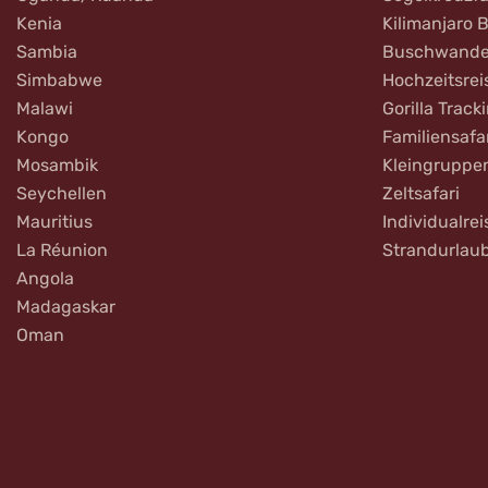
Kenia
Kilimanjaro 
Sambia
Buschwande
Simbabwe
Hochzeitsrei
Malawi
Gorilla Track
Kongo
Familiensafa
Mosambik
Kleingruppe
Seychellen
Zeltsafari
Mauritius
Individualrei
La Réunion
Strandurlau
Angola
Madagaskar
Oman