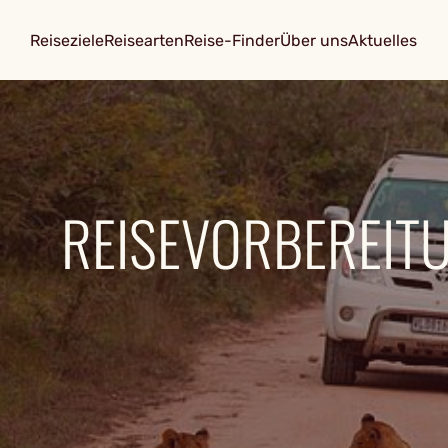
Reiseziele
Reisearten
Reise-Finder
Über uns
Aktuelles
REISEVORBEREIT