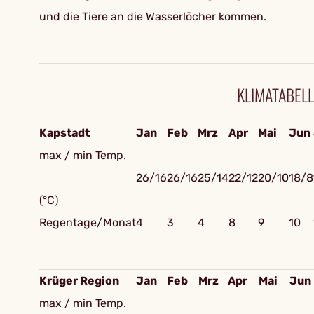
und die Tiere an die Wasserlöcher kommen.
KLIMATABELL
Kapstadt
Jan
Feb
Mrz
Apr
Mai
Jun
max / min Temp.
26/16
26/16
25/14
22/12
20/10
18/8
(°C)
Regentage/Monat
4
3
4
8
9
10
Krüger Region
Jan
Feb
Mrz
Apr
Mai
Jun
max / min Temp.