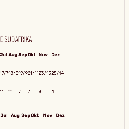
E SÜDAFRIKA
Jul
Aug
Sep
Okt
Nov
Dez
17/7
18/8
19/9
21/11
23/13
25/14
11
11
7
7
3
4
Jul
Aug
Sep
Okt
Nov
Dez