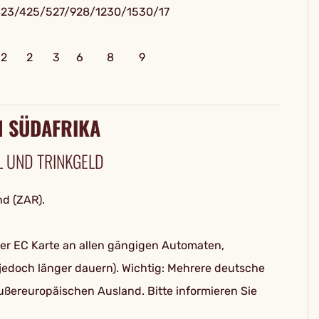
4
23/4
25/5
27/9
28/12
30/15
30/17
2
2
3
6
8
9
N SÜDAFRIKA
 UND TRINKGELD
nd (ZAR).
der EC Karte an allen gängigen Automaten,
jedoch länger dauern). Wichtig: Mehrere deutsche
ußereuropäischen Ausland. Bitte informieren Sie