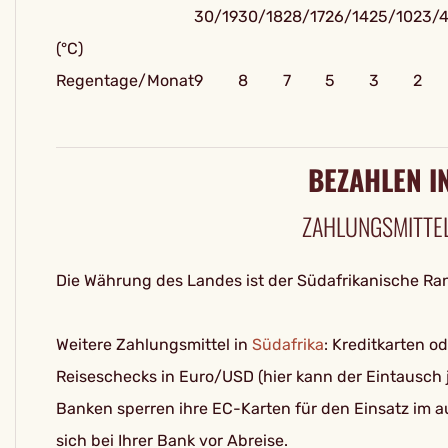
30/19
30/18
28/17
26/14
25/10
23/
(°C)
Regentage/Monat
9
8
7
5
3
2
BEZAHLEN I
ZAHLUNGSMITTEL
Die Währung des Landes ist der Südafrikanische Ra
Weitere Zahlungsmittel in
Südafrika
: Kreditkarten o
Reiseschecks in Euro/USD (hier kann der Eintausch 
Banken sperren ihre EC-Karten für den Einsatz im a
sich bei Ihrer Bank vor Abreise.