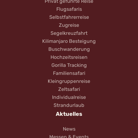
Privat geführte Reise
Flugsafaris
Selbstfahrerreise
Zugreise
Segelkreuzfahrt
Kilimanjaro Besteigung
Buschwanderung
Hochzeitsreisen
Gorilla Tracking
Familiensafari
Kleingruppenreise
Zeltsafari
Individualreise
Strandurlaub
Aktuelles
News
Messen & Events