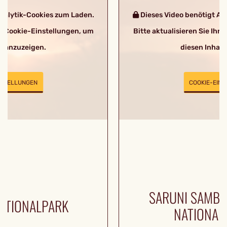
nalytik-Cookies zum Laden.
Dieses Video benötigt An
hre Cookie-Einstellungen, um
Bitte aktualisieren Sie Ihr
lt anzuzeigen.
diesen Inhalt
NSTELLUNGEN
COOKIE-EIN
SARUNI SAMB
ATIONALPARK
NATIONAL