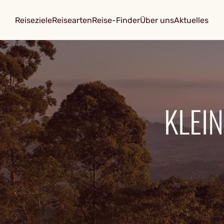
Reiseziele
Reisearten
Reise-Finder
Über uns
Aktuelles
KLEI