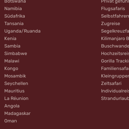
Botswana
Privat gefüh
Namibia
Flugsafaris
Südafrika
Selbstfahrer
Tansania
Zugreise
Uganda/Ruanda
Segelkreuzfa
Kenia
Kilimanjaro 
Sambia
Buschwande
Simbabwe
Hochzeitsrei
Malawi
Gorilla Track
Kongo
Familiensafa
Mosambik
Kleingruppe
Seychellen
Zeltsafari
Mauritius
Individualrei
La Réunion
Strandurlau
Angola
Madagaskar
Oman