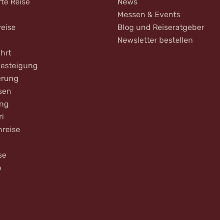
rte Reise
News
Messen & Events
reise
Blog und Reiseratgeber
Newsletter bestellen
hrt
Besteigung
rung
sen
ing
ri
nreise
se
b