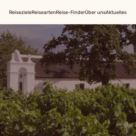
Reiseziele
Reisearten
Reise-Finder
Über uns
Aktuelles