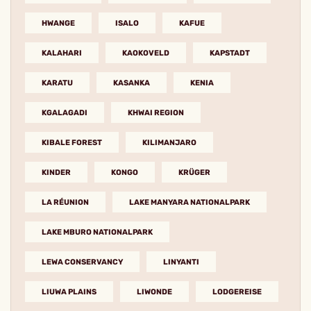
HWANGE
ISALO
KAFUE
KALAHARI
KAOKOVELD
KAPSTADT
KARATU
KASANKA
KENIA
KGALAGADI
KHWAI REGION
KIBALE FOREST
KILIMANJARO
KINDER
KONGO
KRÜGER
LA RÉUNION
LAKE MANYARA NATIONALPARK
LAKE MBURO NATIONALPARK
LEWA CONSERVANCY
LINYANTI
LIUWA PLAINS
LIWONDE
LODGEREISE