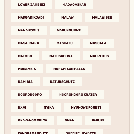
LOWER ZAMBEZI
MADAGASKAR
MAKGADIKGADI
MALAWI
MALAWISEE
MANA POOLS
MAPUNGUBWE
MASAI MARA
MASHATU
MASOALA
MATOBO
MATUSADONA
MAURITIUS
MOSAMBIK
MURCHISON FALLS
NAMIBIA
NATURSCHUTZ
NGORONGORO
NGORONGORO KRATER
NXAI
NYIKA
NYUNGWE FOREST
OKAVANGO DELTA
OMAN
PAFURI
PANORAMAROUTE
QUEEN ELIZABETH