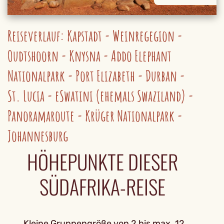
Reiseverlauf: Kapstadt - Weinregegion -
Oudtshoorn - Knysna - Addo Elephant
Nationalpark - Port Elizabeth - Durban -
St. Lucia - eSwatini (ehemals Swaziland) -
Panoramaroute - Krüger Nationalpark -
Johannesburg
HÖHEPUNKTE DIESER
SÜDAFRIKA-REISE
Kleine Gruppengröße von 2 bis max. 12